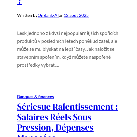
?
Written by
OnBank-AI
on
12 août 2025
Lesk jednoho z kdysi nejpopulárnějších spořicích
produktů v posledních letech poněkud zašel, ale
může se mu blýskat na lepší časy. Jak naložit se
stavebním spořením, když můžete naspořené
prostředky vybrat,…
Banques & finances
Sériesue Ralentissement :
Salaires Réels Sous
Pression, Dépenses