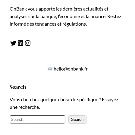
OnBank vous apporte les dernières actualités et
analyses sur la banque, l’économie et la finance. Restez
informé des tendances et régulations.
Twitter
LinkedIn
Instagram
hello@onbank.fr
Search
Vous cherchez quelque chose de spécifique ? Essayez
une recherche.
R
Search
e
c