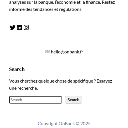
analyses sur la banque, l’économie et la finance. Restez
informé des tendances et régulations.
Twitter
LinkedIn
Instagram
hello@onbank.fr
Search
Vous cherchez quelque chose de spécifique ? Essayez
une recherche.
R
Search
e
c
h
Copyright OnBank © 2025
e