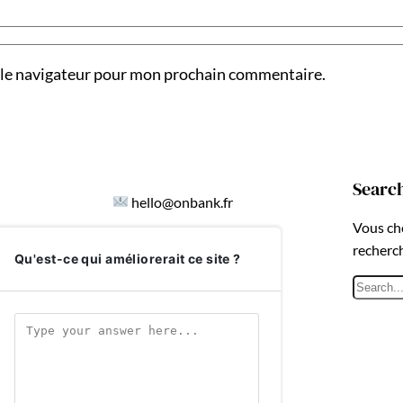
 le navigateur pour mon prochain commentaire.
Searc
hello@onbank.fr
Vous ch
recherc
Qu'est-ce qui améliorerait ce site ?
R
e
c
h
e
r