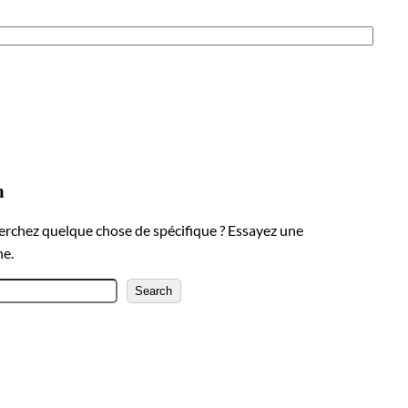
h
erchez quelque chose de spécifique ? Essayez une
he.
Search