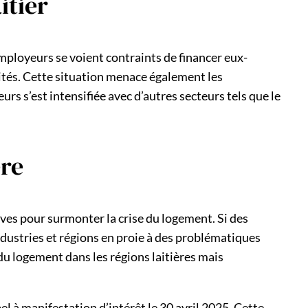
itier
employeurs se voient contraints de financer eux-
vités. Cette situation menace également les
urs s’est intensifiée avec d’autres secteurs tels que le
ère
tives pour surmonter la crise du logement. Si des
ndustries et régions en proie à des problématiques
du logement dans les régions laitières mais
pel à manifestation d’intérêt le 30 avril 2025. Cette