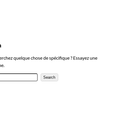
h
erchez quelque chose de spécifique ? Essayez une
he.
Search