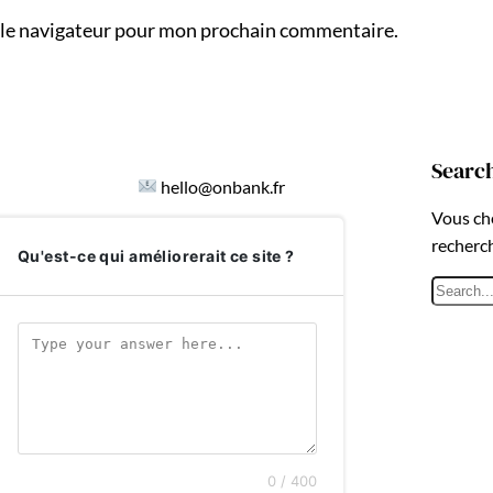
 le navigateur pour mon prochain commentaire.
Searc
hello@onbank.fr
Vous ch
recherc
Qu'est-ce qui améliorerait ce site ?
R
e
c
h
e
r
c
h
0 / 400