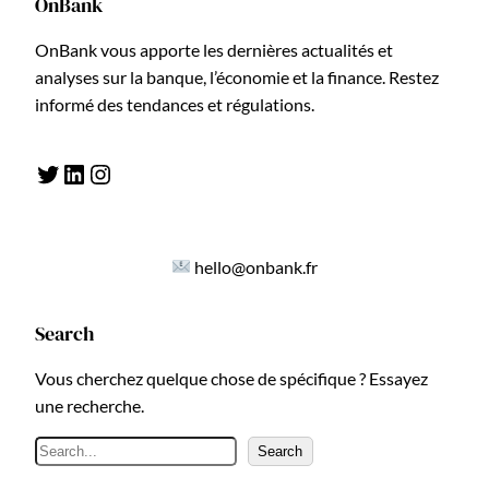
OnBank
OnBank vous apporte les dernières actualités et
analyses sur la banque, l’économie et la finance. Restez
informé des tendances et régulations.
Twitter
LinkedIn
Instagram
hello@onbank.fr
Search
Vous cherchez quelque chose de spécifique ? Essayez
une recherche.
R
Search
e