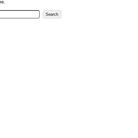
he.
Search