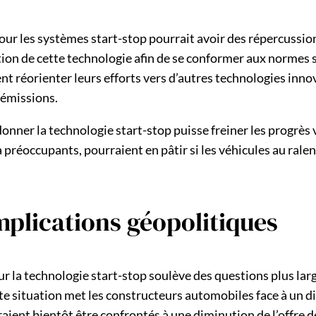
pour les systèmes start-stop pourrait avoir des répercussi
tion de cette technologie afin de se conformer aux normes 
t réorienter leurs efforts vers d’autres technologies innov
’émissions.
onner la technologie start-stop puisse freiner les progrès v
à préoccupants, pourraient en pâtir si les véhicules au rale
implications géopolitiques
r la technologie start-stop soulève des questions plus larg
e situation met les constructeurs automobiles face à un d
nt bientôt être confrontés à une diminution de l’offre de