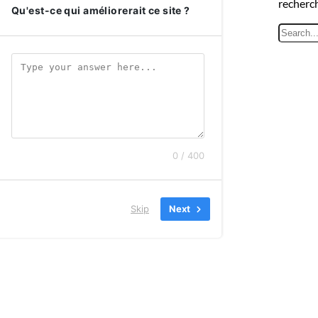
recherc
Qu'est-ce qui améliorerait ce site ?
R
e
c
h
e
r
c
h
0 / 400
e
r
Skip
Next