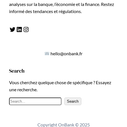
analyses sur la banque, l’économie et la finance. Restez
informé des tendances et régulations.
Twitter
LinkedIn
Instagram
hello@onbank.fr
Search
Vous cherchez quelque chose de spécifique ? Essayez
une recherche.
R
Search
e
c
h
Copyright OnBank © 2025