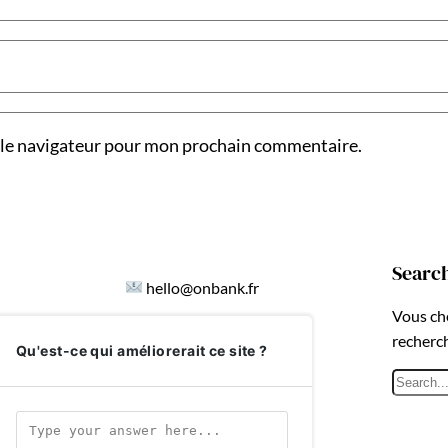
 le navigateur pour mon prochain commentaire.
Searc
hello@onbank.fr
Vous ch
recherc
Qu'est-ce qui améliorerait ce site ?
R
e
c