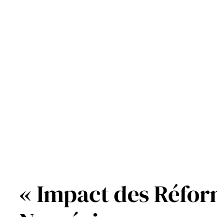
Aller
au
contenu
« Impact des Réfor