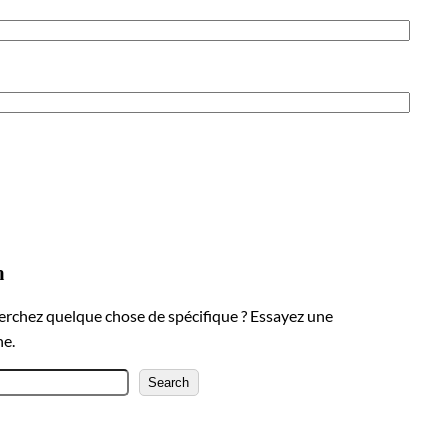
h
erchez quelque chose de spécifique ? Essayez une
he.
Search