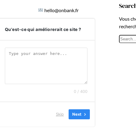
Searc
hello@onbank.fr
Vous ch
recherc
Qu'est-ce qui améliorerait ce site ?
R
e
c
h
e
r
c
h
0 / 400
e
r
Skip
Next