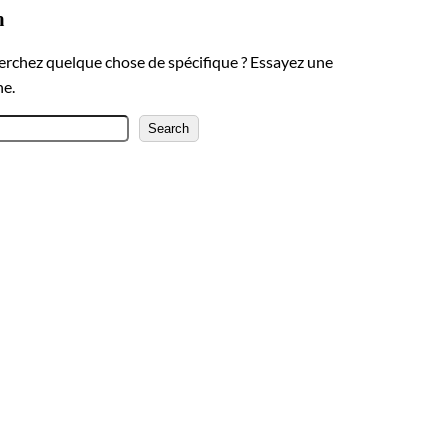
h
erchez quelque chose de spécifique ? Essayez une
he.
Search