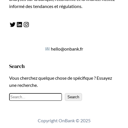
informé des tendances et régulations.
Twitter
LinkedIn
Instagram
hello@onbank.fr
Search
Vous cherchez quelque chose de spécifique ? Essayez
une recherche.
R
Search
e
c
h
Copyright OnBank © 2025
e