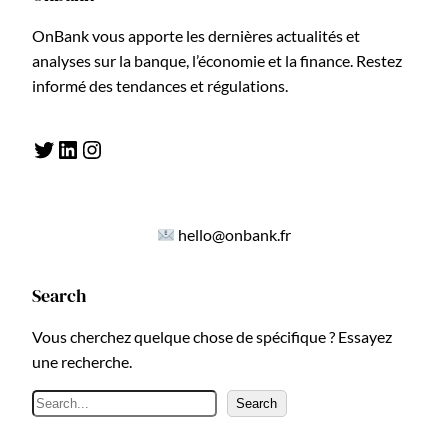
OnBank vous apporte les dernières actualités et
analyses sur la banque, l’économie et la finance. Restez
informé des tendances et régulations.
Twitter
LinkedIn
Instagram
hello@onbank.fr
Search
Vous cherchez quelque chose de spécifique ? Essayez
une recherche.
R
Search
e