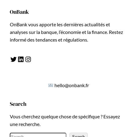
OnBank
OnBank vous apporte les dernières actualités et
analyses sur la banque, l’économie et la finance. Restez
informé des tendances et régulations.
Twitter
LinkedIn
Instagram
hello@onbank.fr
Search
Vous cherchez quelque chose de spécifique ? Essayez
une recherche.
R
Search