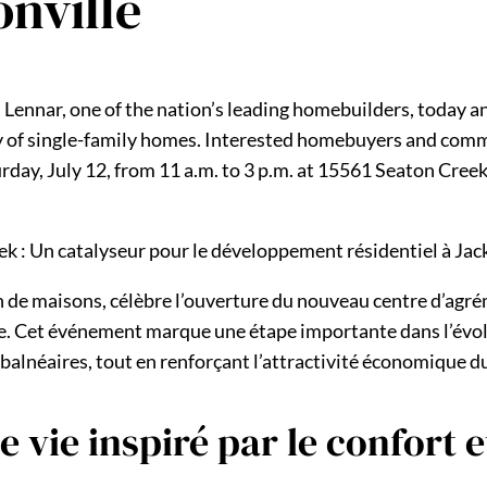
onville
ennar, one of the nation’s leading homebuilders, today 
 of single-family homes. Interested homebuyers and commu
day, July 12, from 11 a.m. to 3 p.m. at 15561 Seaton Creek 
k : Un catalyseur pour le développement résidentiel à Jac
on de maisons, célèbre l’ouverture du nouveau centre d’ag
ide. Cet événement marque une étape importante dans l’évo
ns balnéaires, tout en renforçant l’attractivité économique d
 vie inspiré par le confort 