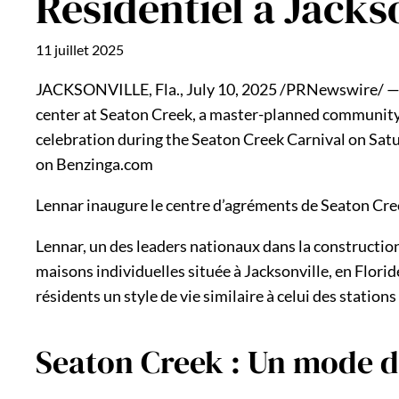
Résidentiel à Jacks
11 juillet 2025
JACKSONVILLE, Fla., July 10, 2025 /PRNewswire/ — L
center at Seaton Creek, a master-planned community
celebration during the Seaton Creek Carnival on Satur
on Benzinga.com
Lennar inaugure le centre d’agréments de Seaton Cree
Lennar, un des leaders nationaux dans la constructi
maisons individuelles située à Jacksonville, en Flor
résidents un style de vie similaire à celui des statio
Seaton Creek : Un mode de