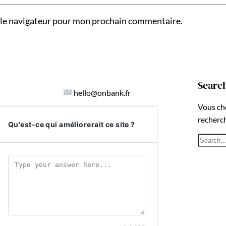
 le navigateur pour mon prochain commentaire.
Searc
hello@onbank.fr
Vous ch
recherc
Qu'est-ce qui améliorerait ce site ?
R
e
c
h
e
r
c