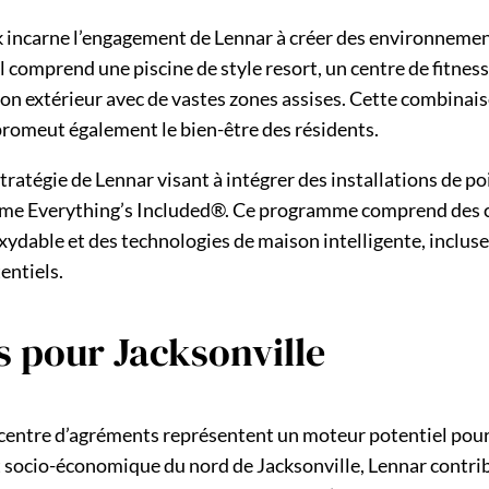
incarne l’engagement de Lennar à créer des environnements 
il comprend une piscine de style resort, un centre de fitne
villon extérieur avec de vastes zones assises. Cette combi
 promeut également le bien-être des résidents.
tratégie de Lennar visant à intégrer des installations de p
mme Everything’s Included®. Ce programme comprend des ca
xydable et des technologies de maison intelligente, incluse
entiels.
 pour Jacksonville
 centre d’agréments représentent un moteur potentiel pour 
t socio-économique du nord de Jacksonville, Lennar contr