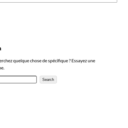
h
erchez quelque chose de spécifique ? Essayez une
he.
Search