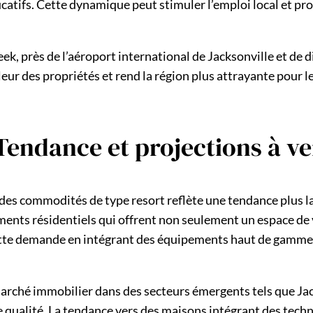
atifs. Cette dynamique peut stimuler l’emploi local et pr
k, près de l’aéroport international de Jacksonville et de d
leur des propriétés et rend la région plus attrayante pour l
 Tendance et projections à ve
 des commodités de type resort reflète une tendance plus l
nts résidentiels qui offrent non seulement un espace de vi
ette demande en intégrant des équipements haut de gamme 
marché immobilier dans des secteurs émergents tels que Jac
ualité. La tendance vers des maisons intégrant des techno