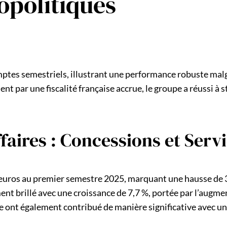
opolitiques
omptes semestriels, illustrant une performance robuste mal
ar une fiscalité française accrue, le groupe a réussi à st
faires : Concessions et Servi
s d’euros au premier semestre 2025, marquant une hausse de 
ment brillé avec une croissance de 7,7 %, portée par l’augme
e ont également contribué de manière significative avec une