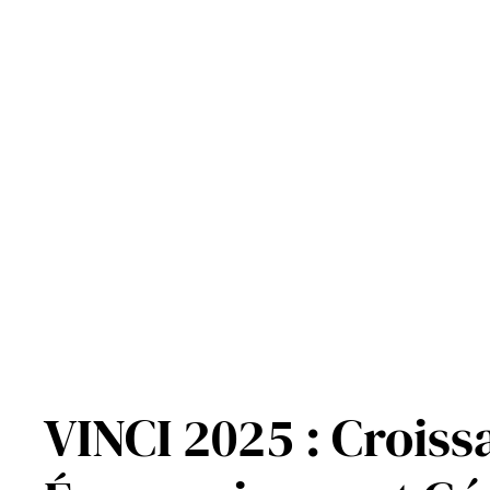
Aller
au
contenu
VINCI 2025 : Croiss