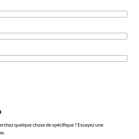
h
erchez quelque chose de spécifique ? Essayez une
he.