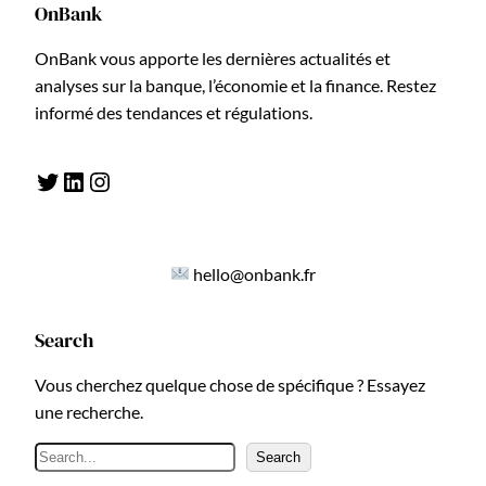
OnBank
OnBank vous apporte les dernières actualités et
analyses sur la banque, l’économie et la finance. Restez
informé des tendances et régulations.
Twitter
LinkedIn
Instagram
hello@onbank.fr
Search
Vous cherchez quelque chose de spécifique ? Essayez
une recherche.
R
Search
e